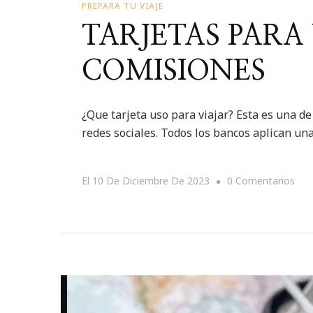
PREPARA TU VIAJE
TARJETAS PARA 
COMISIONES
¿Que tarjeta uso para viajar? Esta es una d
redes sociales. Todos los bancos aplican un
En
El
10 De Diciembre De 2023
0 Comentarios
TAR
PAR
VIA
SIN
COM