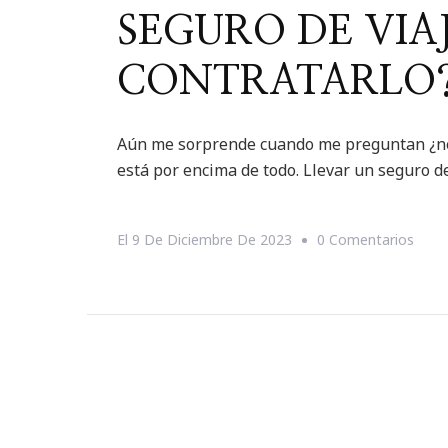
SEGURO DE VIA
CONTRATARLO
Aún me sorprende cuando me preguntan ¿nec
está por encima de todo. Llevar un seguro d
En
El
9 De Diciembre De 2023
0 Comentarios
SEG
DE
VIAJE
¿DE
CON